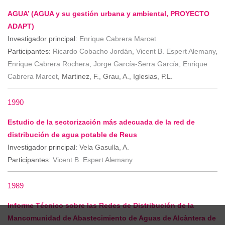
AGUA’ (AGUA y su gestión urbana y ambiental, PROYECTO
ADAPT)
Investigador principal:
Enrique Cabrera Marcet
Participantes:
Ricardo Cobacho Jordán
,
Vicent B. Espert Alemany
,
Enrique Cabrera Rochera
,
Jorge García-Serra García
,
Enrique
Cabrera Marcet
, Martinez, F., Grau, A., Iglesias, P.L.
1990
Estudio de la sectorización más adecuada de la red de
distribución de agua potable de Reus
Investigador principal:
Vela Gasulla, A.
Participantes:
Vicent B. Espert Alemany
1989
Informe Técnico sobre las Redes de Distribución de la
Mancomunidad de Abastecimiento de Aguas de Alcàntera de