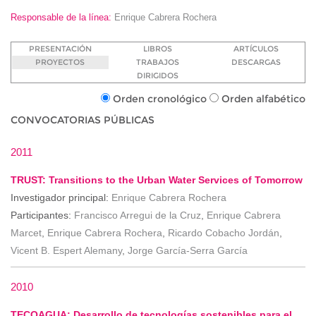
Responsable de la línea:
Enrique Cabrera Rochera
PRESENTACIÓN
LIBROS
ARTÍCULOS
PROYECTOS
TRABAJOS
DESCARGAS
DIRIGIDOS
Orden cronológico
Orden alfabético
CONVOCATORIAS PÚBLICAS
2011
TRUST: Transitions to the Urban Water Services of Tomorrow
Investigador principal:
Enrique Cabrera Rochera
Participantes:
Francisco Arregui de la Cruz
,
Enrique Cabrera
Marcet
,
Enrique Cabrera Rochera
,
Ricardo Cobacho Jordán
,
Vicent B. Espert Alemany
,
Jorge García-Serra García
2010
TECOAGUA: Desarrollo de tecnologías sostenibles para el