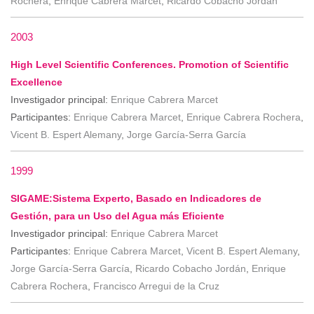
Rochera
,
Enrique Cabrera Marcet
,
Ricardo Cobacho Jordán
2003
High Level Scientific Conferences. Promotion of Scientific
Excellence
Investigador principal:
Enrique Cabrera Marcet
Participantes:
Enrique Cabrera Marcet
,
Enrique Cabrera Rochera
,
Vicent B. Espert Alemany
,
Jorge García-Serra García
1999
SIGAME:Sistema Experto, Basado en Indicadores de
Gestión, para un Uso del Agua más Eficiente
Investigador principal:
Enrique Cabrera Marcet
Participantes:
Enrique Cabrera Marcet
,
Vicent B. Espert Alemany
,
Jorge García-Serra García
,
Ricardo Cobacho Jordán
,
Enrique
Cabrera Rochera
,
Francisco Arregui de la Cruz