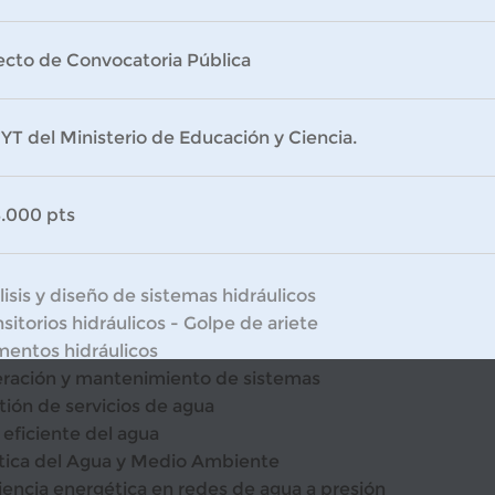
ecto de Convocatoria Pública
T del Ministerio de Educación y Ciencia.
8.000 pts
isis y diseño de sistemas hidráulicos
sitorios hidráulicos - Golpe de ariete
mentos hidráulicos
ración y mantenimiento de sistemas
tión de servicios de agua
 eficiente del agua
ítica del Agua y Medio Ambiente
ciencia energética en redes de agua a presión