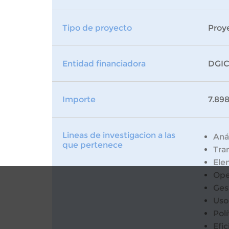
Tipo de proyecto
Proy
Entidad financiadora
DGICY
Importe
7.89
Lineas de investigacion a las
Anál
que pertenece
Tran
Ele
Ope
Ges
Uso
Pol
Efi