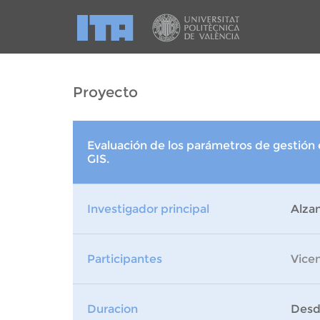
Proyecto
Evaluación de los parámetros de gestión 
GIS.
Investigador principal
Alzam
Participantes
Vice
Duracion
Desde