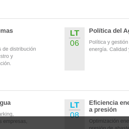
temas
Política del 
LT
06
Política y gestió
de distribución
energía. Calidad 
stro y
ción.
agua
Eficiencia en
LT
a presión
08
rking,
Optimización ene
s empresas,
presión de abaste