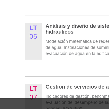
Análisis y diseño de sis
LT
hidráulicos
05
Modelación matemática de redes 
de agua. Instalaciones de sumini
evacuación de agua en la edifica
Gestión de servicios de 
LT
07
Indicadores de gestión, benchma
evaluación del desempeño de la
normas ISO 24500.