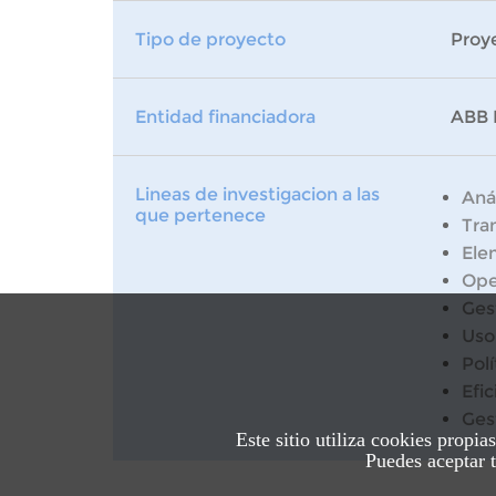
Tipo de proyecto
Proy
Entidad financiadora
ABB 
Lineas de investigacion a las
Anál
que pertenece
Tran
Ele
Ope
Ges
Uso
Pol
Efi
Ges
Este sitio utiliza cookies propia
Puedes aceptar t