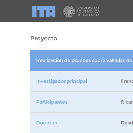
Proyecto
Realización de pruebas sobre válvulas d
Investigador principal
Franc
Participantes
Rica
Duracion
Desde