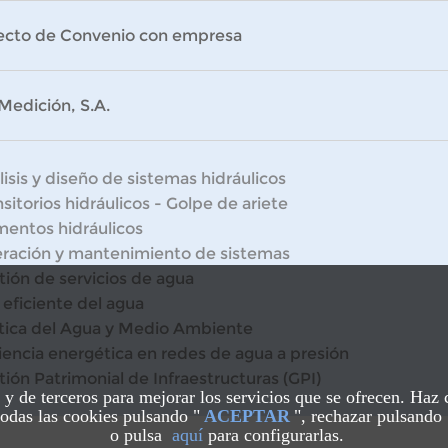
ecto de Convenio con empresa
Medición, S.A.
isis y diseño de sistemas hidráulicos
sitorios hidráulicos - Golpe de ariete
mentos hidráulicos
ración y mantenimiento de sistemas
tión de servicios de agua
 eficiente del agua
ítica del Agua y Medio Ambiente
ciencia energética en redes de agua a presión
tión Patrimonial de Infraestructuras (GPI)
s y de terceros para mejorar los servicios que se ofrecen. Haz
odas las cookies pulsando "
ACEPTAR
", rechazar pulsando 
o pulsa
aquí
para configurarlas.