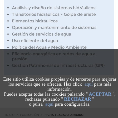
Análisis y diseño de sistemas hidráulicos
Transitorios hidráulicos - Golpe de ariete
Elementos hidráulicos
Operación y mantenimiento de sistemas
Gestión de servicios de agua
Uso eficiente del agua
Política del Agua y Medio Ambiente
Eficiencia energética en redes de agua a
presión
Gestión Patrimonial de Infraestructuras (GPI)
Este sitio utiliza cookies propias y de terceros para mejorar
los servicios que se ofrecen. Haz click
aquí
para más
información.
Puedes aceptar todas las cookies pulsando "
ACEPTAR
",
rechazar pulsando "
RECHAZAR
"
o pulsa
aquí
para configurarlas.
INICIO
>
FORMACIÓN
>
FICHA TRABAJO DIRIGIDO