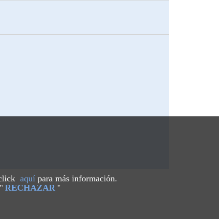
 click
aquí
para más información.
"
RECHAZAR
"