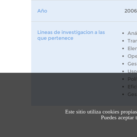
Año
2006
Lineas de investigacion a las
Anál
que pertenece
Tran
Ele
Ope
Ges
Uso
Pol
Efi
Ges
Este sitio utiliza cookies propia
Puedes aceptar t