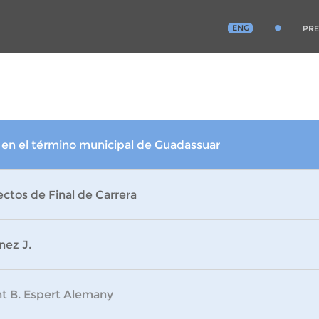
ENG
PRE
o en el término municipal de Guadassuar
ctos de Final de Carrera
nez J.
nt B. Espert Alemany