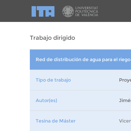
Trabajo dirigido
Red de distribución de agua para el rieg
Tipo de trabajo
Proye
Autor(es)
Jimé
Tesina de Máster
Vice