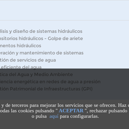
isis y diseño de sistemas hidráulicos
sitorios hidráulicos - Golpe de ariete
mentos hidráulicos
ración y mantenimiento de sistemas
tión de servicios de agua
 eficiente del agua
ítica del Agua y Medio Ambiente
ciencia energética en redes de agua a presión
tión Patrimonial de Infraestructuras (GPI)
s y de terceros para mejorar los servicios que se ofrecen. Haz
odas las cookies pulsando "
ACEPTAR
", rechazar pulsando 
o pulsa
aquí
para configurarlas.