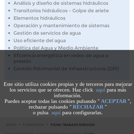
Análisis y diseño de sistemas hidráulicos
Transitorios hidráulicos - Golpe de ariete
Elementos hidráulicos
Operación y mantenimiento de sistemas
Gestión de servicios de agua
Uso eficiente del agua
Política del Agua y Medio Ambiente
Eficiencia energética en redes de agua a
presión
Gestión Patrimonial de Infraestructuras (GPI)
Este sitio utiliza cookies propias y de terceros para mejorar
los servicios que se ofrecen. Haz click
aquí
para más
información.
Puedes aceptar todas las cookies pulsando "
ACEPTAR
",
rechazar pulsando "
RECHAZAR
"
o pulsa
aquí
para configurarlas.
INICIO
>
FORMACIÓN
>
FICHA TRABAJO DIRIGIDO
© Copyright 2026 ITA - Universitat Politècnica de València ·
Cookies